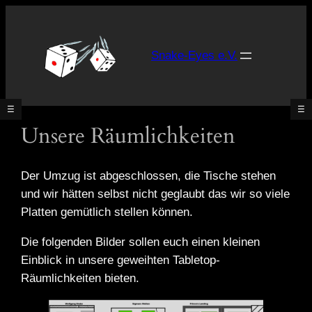
Zum
Inhalt
springen
Snake-Eyes e.V.
☰
☰
Unsere Räumlichkeiten
Was
ist
Der Umzug ist abgeschlossen, die Tische stehen
Tabletop?
und wir hätten selbst nicht geglaubt das wir so viele
Platten gemütlich stellen können.
Unsere
Spielsysteme
Die folgenden Bilder sollen euch einen kleinen
Was
Einblick in unsere geweihten Tabletop-
gibt’s
Räumlichkeiten bieten.
neues?
[News]