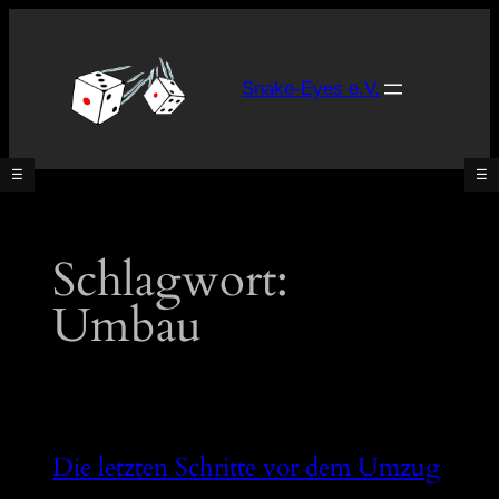
Zum
Inhalt
springen
Snake-Eyes e.V.
☰
☰
Was
Schlagwort:
ist
Tabletop?
Umbau
Unsere
Spielsysteme
Was
gibt’s
neues?
Die letzten Schritte vor dem Umzug
[News]