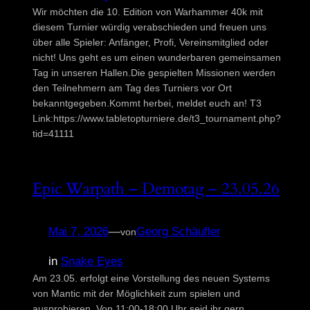
Wir möchten die 10. Edition von Warhammer 40k mit
diesem Turnier würdig verabschieden und freuen uns
über alle Spieler: Anfänger, Profi, Vereinsmitglied oder
nicht! Uns geht es um einen wunderbaren gemeinsamen
Tag in unseren Hallen.Die gespielten Missionen werden
den Teilnehmern am Tag des Turniers vor Ort
bekanntgegeben.Kommt herbei, meldet euch an! T3
Link:https://www.tabletopturniere.de/t3_tournament.php?
tid=41111
Epic Warpath – Demotag – 23.05.26
Mai 7, 2026
—
Georg Schäufler
von
in
Snake Eyes
Am 23.05. erfolgt eine Vorstellung des neuen Systems
von Mantic mit der Möglichkeit zum spielen und
ausprobieren. Von 11:00-18:00 Uhr seid ihr gern