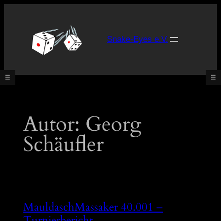
Zum
Inhalt
springen
Snake-Eyes e.V.
☰
☰
Was
Autor:
Georg
ist
Tabletop?
Schäufler
Unsere
Spielsysteme
Was
gibt’s
neues?
MauldaschMassaker 40.001 –
[News]
Turnierbericht