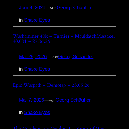
Juni 9, 2026
—
Georg Schäufler
von
in
Snake Eyes
Warhammer 40k – Turnier – MauldaschMassaker
40.001 – 27.06.26
Mai 29, 2026
—
Georg Schäufler
von
in
Snake Eyes
Epic Warpath – Demotag – 23.05.26
Mai 7, 2026
—
Georg Schäufler
von
in
Snake Eyes
The Gentlemen´s Gambit II – Kings of War –