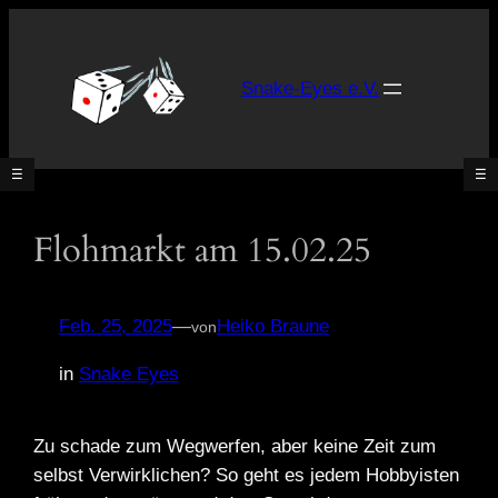
Zum
Inhalt
springen
Snake-Eyes e.V.
☰
☰
Flohmarkt am 15.02.25
Was
ist
Tabletop?
Feb. 25, 2025
—
Heiko Braune
von
Unsere
Spielsysteme
in
Snake Eyes
Was
gibt’s
Zu schade zum Wegwerfen, aber keine Zeit zum
neues?
selbst Verwirklichen? So geht es jedem Hobbyisten
[News]