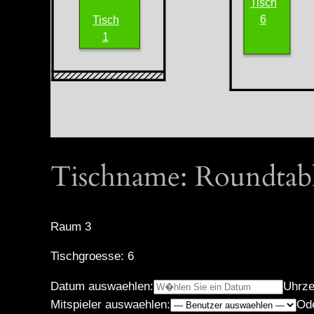
Tisch
Spielberichte
6
Tisch
1
Turnierberichte
Tischname: Roundtab
Raum 3
Tischgroesse: 6
Datum auswaehlen:
Uhrze
Mitspieler auswaehlen:
Od