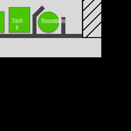
Tisch
Roundtable
9