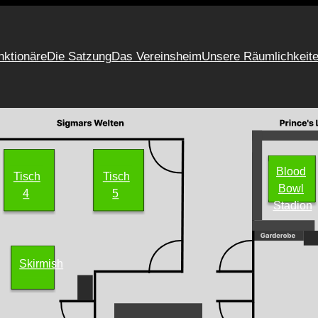
nktionäre
Die Satzung
Das Vereinsheim
Unsere Räumlichkeit
Blood
Tisch
Tisch
Bowl
4
5
Stadion
Skirmish