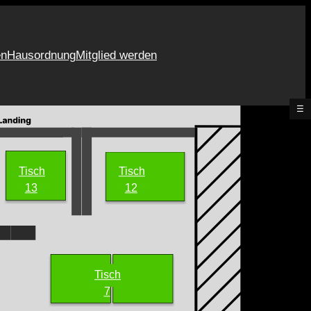
en
Hausordnung
Mitglied werden
☰
Tisch
Tisch
13
12
Tisch
7