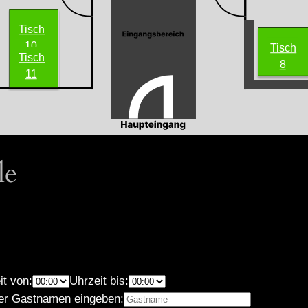
Tisch
10
Tisch
Tisch
8
11
le
it von:
Uhrzeit bis:
er Gastnamen eingeben: