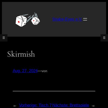
Zum
Inhalt
springen
Snake-Eyes e.V.
☰
☰
Skirmish
Was
ist
Tabletop?
Aug. 27, 2024
—
von
Unsere
Spielsysteme
Was
gibt’s
neues?
[News]
←
Vorherige:
Tisch 7
Nächste:
Brettspiele
→